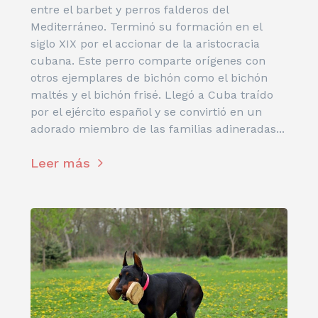
entre el barbet y perros falderos del
Mediterráneo. Terminó su formación en el
siglo XIX por el accionar de la aristocracia
cubana. Este perro comparte orígenes con
otros ejemplares de bichón como el bichón
maltés y el bichón frisé. Llegó a Cuba traído
por el ejército español y se convirtió en un
adorado miembro de las familias adineradas...
Leer más