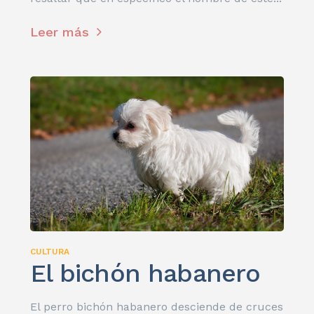
Leer más
CULTURA
El bichón habanero
El perro bichón habanero desciende de cruces