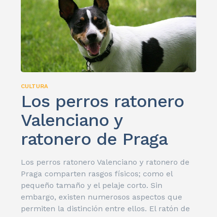
CULTURA
Los perros ratonero
Valenciano y
ratonero de Praga
Los perros ratonero Valenciano y ratonero de
Praga comparten rasgos físicos; como el
pequeño tamaño y el pelaje corto. Sin
embargo, existen numerosos aspectos que
permiten la distinción entre ellos. El ratón de