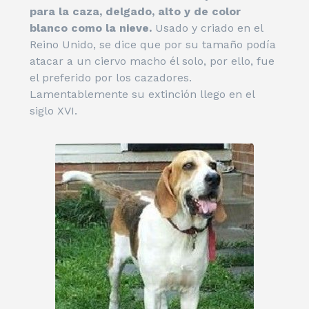
para la caza, delgado, alto y de color
blanco como la nieve.
Usado y criado en el
Reino Unido, se dice que por su tamaño podía
atacar a un ciervo macho él solo, por ello, fue
el preferido por los cazadores.
Lamentablemente su extinción llego en el
siglo XVI.