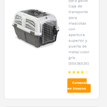
para gatos
Caja de
transporte
para
mascotas
con
apertura
superior y
puerta de
metal color
gris
(55X36X35)
★★★★☆
Comprar
en Amazon