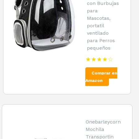
con Burbujas
para
Mascotas,
portatil
ventilado
para Perros
pequeños
★★★★☆
Comprar en
Amazon
Onebarleycorn
Mochila
Transportin