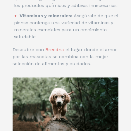
los productos químicos y aditivos innecesarios.
Vitaminas y minerales:
Asegúrate de que el
pienso contenga una variedad de vitaminas y
minerales esenciales para un crecimiento
saludable.
Descubre con
Breedna
el lugar donde el amor
por las mascotas se combina con la mejor
selección de alimentos y cuidados.