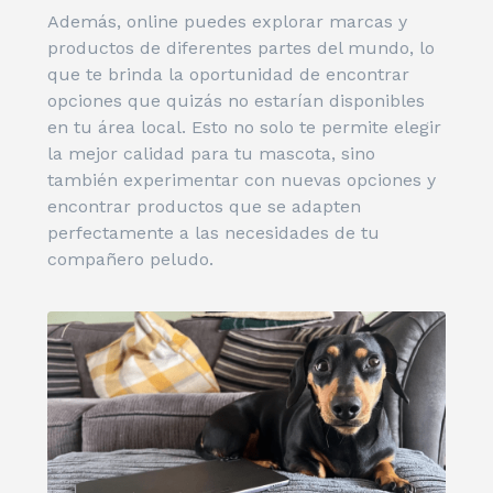
Además, online puedes explorar marcas y
productos de diferentes partes del mundo, lo
que te brinda la oportunidad de encontrar
opciones que quizás no estarían disponibles
en tu área local. Esto no solo te permite elegir
la mejor calidad para tu mascota, sino
también experimentar con nuevas opciones y
encontrar productos que se adapten
perfectamente a las necesidades de tu
compañero peludo.