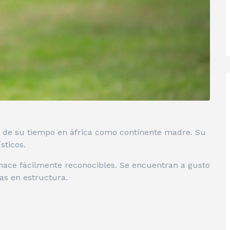
de su tiempo en áfrica como continente madre. Su
sticos.
 hace fácilmente reconocibles. Se encuentran a gusto
cas en estructura.