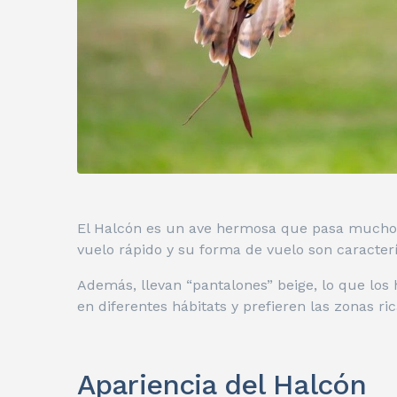
El Halcón es un ave hermosa que pasa mucho 
vuelo rápido y su forma de vuelo son caracterí
Además, llevan “pantalones” beige, lo que los
en diferentes hábitats y prefieren las zonas ri
Apariencia del Halcón