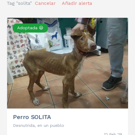
Tag "solita"
Cancelar
Añadir alerta
Adoptada 😃
Perro SOLITA
Desnutrida, en un pueblo
12 Feb '19