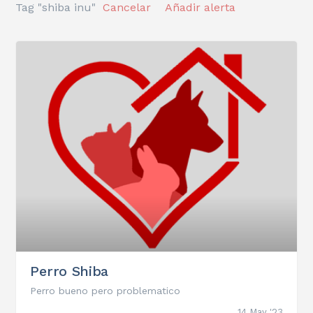
Tag "shiba inu"
Cancelar
Añadir alerta
Perro Shiba
Perro bueno pero problematico
14 May '23