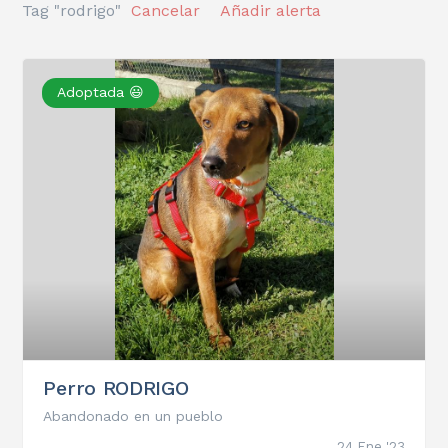
Tag "rodrigo"
Cancelar
Añadir alerta
Adoptada 😃
Perro RODRIGO
Abandonado en un pueblo
24 Ene '23