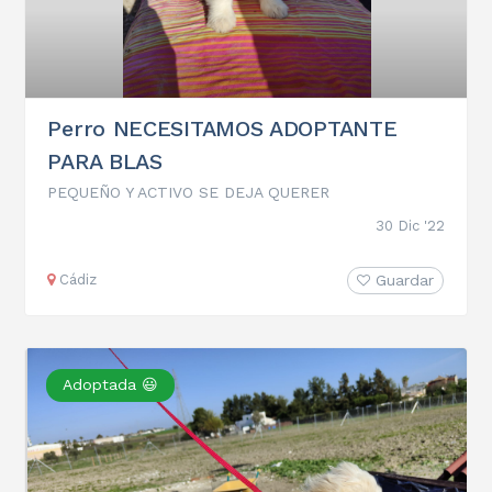
Perro NECESITAMOS ADOPTANTE
PARA BLAS
PEQUEÑO Y ACTIVO SE DEJA QUERER
30 Dic '22
Cádiz
Guardar
Adoptada 😃