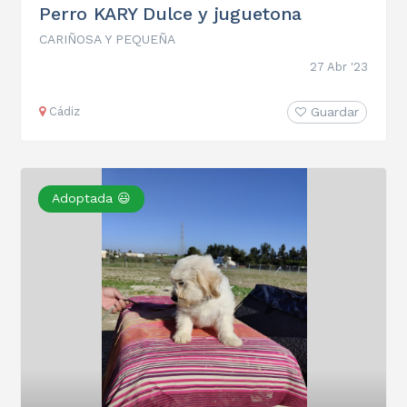
Perro KARY Dulce y juguetona
CARIÑOSA Y PEQUEÑA
27 Abr '23
Cádiz
Guardar
Adoptada 😃