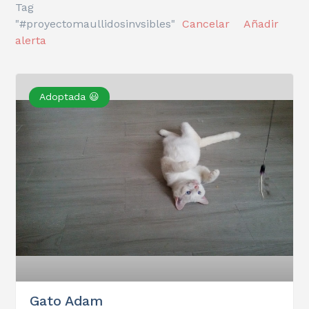
Tag
"#proyectomaullidosinvsibles"
Cancelar
Añadir
alerta
Adoptada 😃
Gato Adam