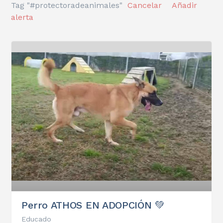
Tag "#protectoradeanimales"
Cancelar
Añadir
alerta
Perro ATHOS EN ADOPCIÓN 💚
Educado