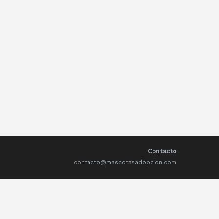
Contacto
contacto@mascotasadopcion.com