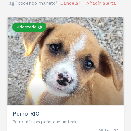
Tag "podenco maneto"
Cancelar
Añadir alerta
Adoptada 😃
Perro RIO
Perro más pequeño que un teckel
26 Sep '22