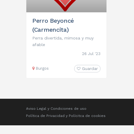
Perro Beyoncé
(Carmencita)
Perra divertida, mimosa y muy
afable
26 Jul '23
Burgos
Guardar
Aviso Legal y Condiciones de uso
Política de Privacidad
y
Polícitca de cookies