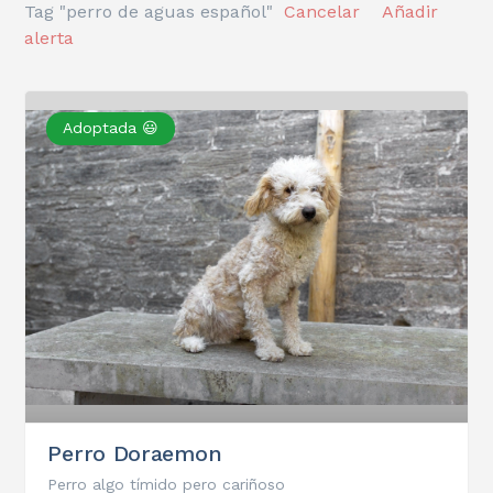
Tag "perro de aguas español"
Cancelar
Añadir
alerta
Adoptada 😃
Perro Doraemon
Perro algo tímido pero cariñoso