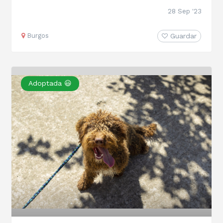
28 Sep '23
Burgos
Guardar
Adoptada 😃