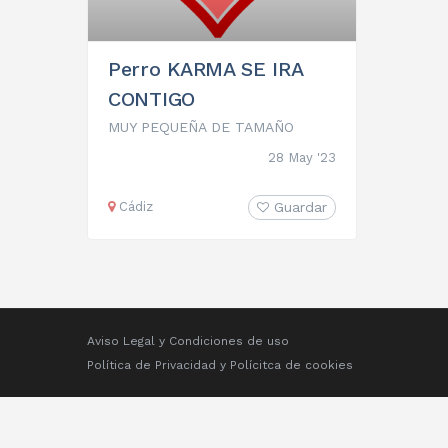
Perro KARMA SE IRA
CONTIGO
MUY PEQUEÑA DE TAMAÑO
28 May '23
Cádiz
Guardar
Aviso Legal y Condiciones de uso
Política de Privacidad
y
Polícitca de cookies