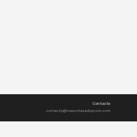
Contacto
contacto@mascotasadopcion.com