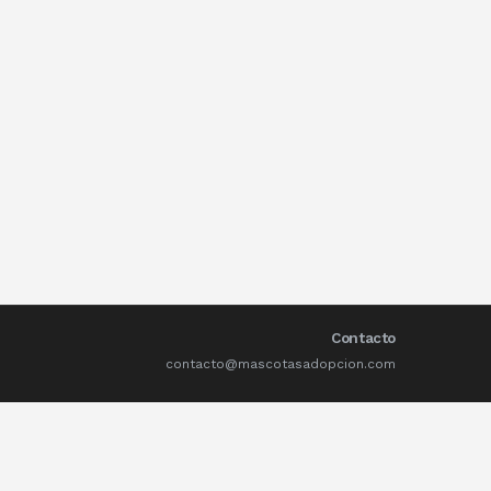
Contacto
contacto@mascotasadopcion.com