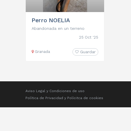
Perro NOELIA
Abandonada en un terreno
25 Oct '25
Granada
Guardar
Aviso Legal y Condiciones de uso
Política de Privacidad
y
Polícitca de cookies