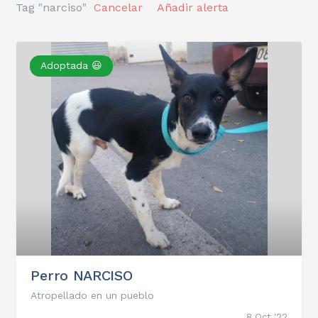
Tag "narciso"
Cancelar
Añadir alerta
Adoptada 😃
Perro NARCISO
Atropellado en un pueblo
8 Oct '22