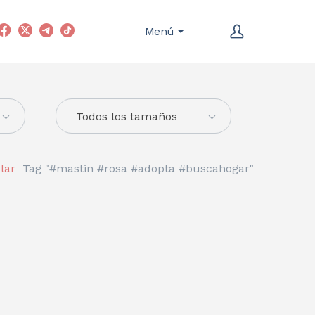
Menú
Todos los tamaños
lar
Tag "#mastin #rosa #adopta #buscahogar"