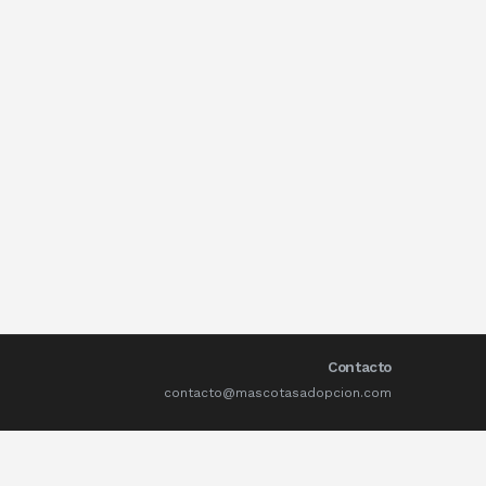
Contacto
contacto@mascotasadopcion.com