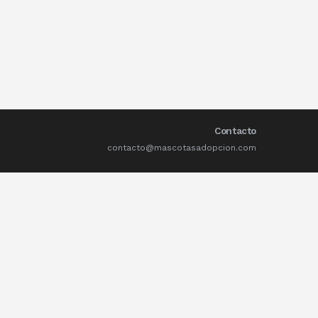
Contacto
contacto@mascotasadopcion.com