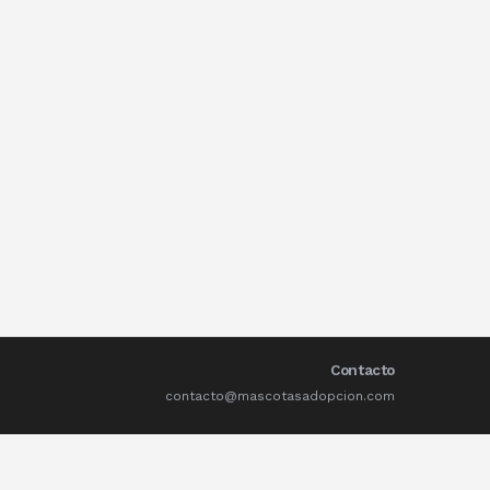
Contacto
contacto@mascotasadopcion.com