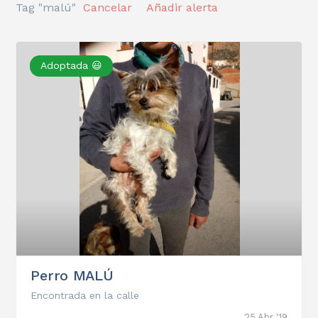
Tag "malú"
Cancelar
Añadir alerta
Adoptada 😃
Perro MALÚ
Encontrada en la calle
25 Abr '19