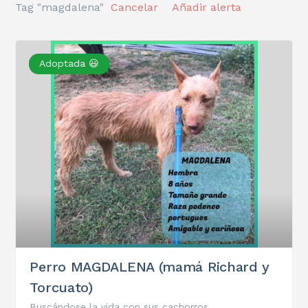
Tag "magdalena"
Cancelar
Añadir alerta
Adoptada 😃
Perro MAGDALENA (mamá Richard y
Torcuato)
Buscándose la vida con sus cachorros