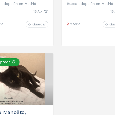
 adopción en Madrid
Busca adopción en Madrid
16 Abr '21
16 
id
Guardar
Madrid
Gu
ptada 😃
o Manolito,