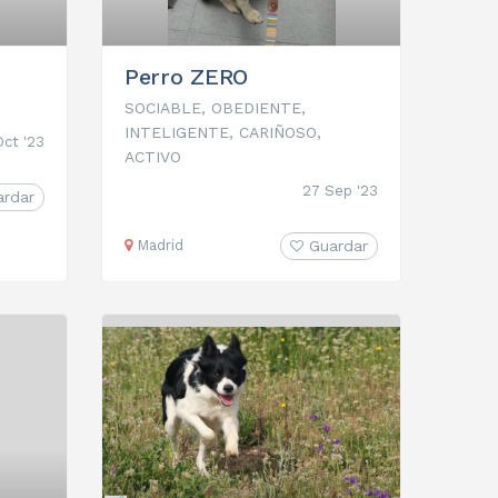
Perro ZERO
SOCIABLE, OBEDIENTE,
INTELIGENTE, CARIÑOSO,
Oct '23
ACTIVO
27 Sep '23
ardar
Madrid
Guardar