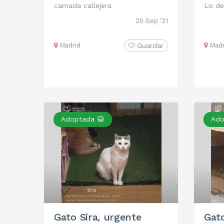
camada callejera
Lo de
20 Sep '21
Madrid
Guardar
Madr
Adoptada 😃
Ado
Gato Sira, urgente
Gat