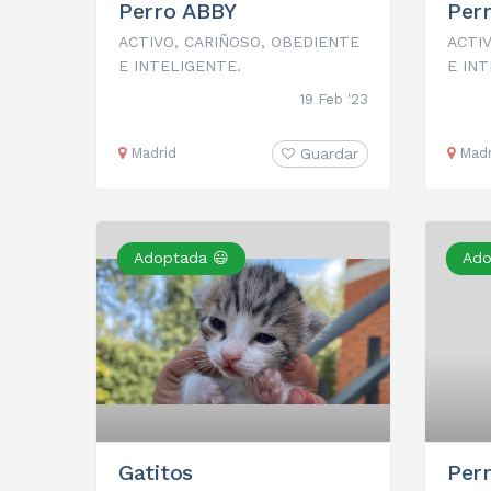
Perro ABBY
Per
ACTIVO, CARIÑOSO, OBEDIENTE
ACTI
E INTELIGENTE.
E INT
19 Feb '23
Madrid
Guardar
Madr
Adoptada 😃
Ado
Gatitos
Per