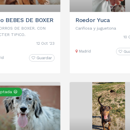
ro BEBES DE BOXER
Roedor Yuca
ORROS DE BOXER. CON
Cariñosa y juguetona
TER TIPICO.
10 
12 Oct '23
Madrid
Gu
id
Guardar
ptada 😃