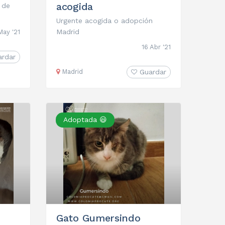
acogida
 de
Urgente acogida o adopción
Madrid
May '21
16 Abr '21
ardar
Madrid
Guardar
Adoptada 😃
Gato Gumersindo