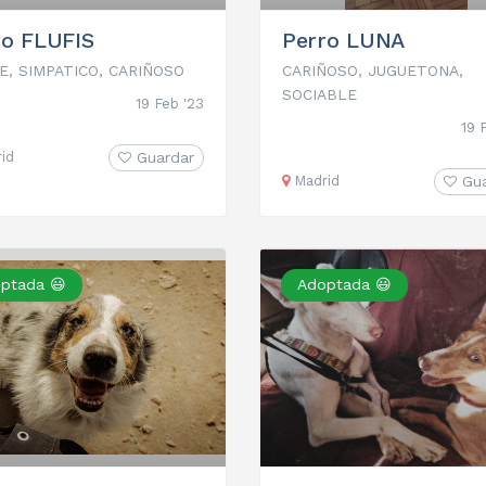
ro FLUFIS
Perro LUNA
E, SIMPATICO, CARIÑOSO
CARIÑOSO, JUGUETONA,
SOCIABLE
19 Feb '23
19 
id
Guardar
Madrid
Gu
ptada 😃
Adoptada 😃