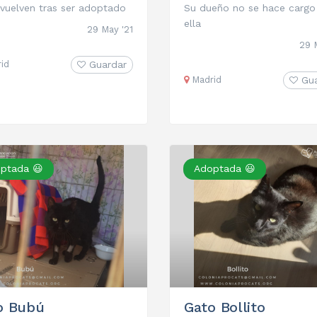
vuelven tras ser adoptado
Su dueño no se hace cargo
ella
29 May '21
29 
id
Guardar
Madrid
Gu
ptada 😃
Adoptada 😃
o Bubú
Gato Bollito