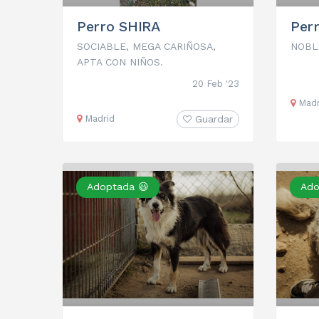
Perro SHIRA
Per
SOCIABLE, MEGA CARIÑOSA,
NOBL
APTA CON NIÑOS.
20 Feb '23
Madr
Madrid
Guardar
Adoptada 😃
Ado