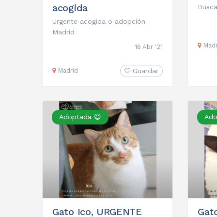
acogida
Busca
Urgente acogida o adopción
Madrid
Madr
16 Abr '21
Madrid
Guardar
Adoptada 😃
Ado
Gato Ico, URGENTE
Gat