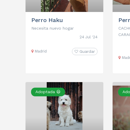
Perro Haku
Per
Necesita nuevo hogar
CACH
CARAC
24 Jul '24
Madrid
Guardar
Madr
Adoptada 😃
Ado