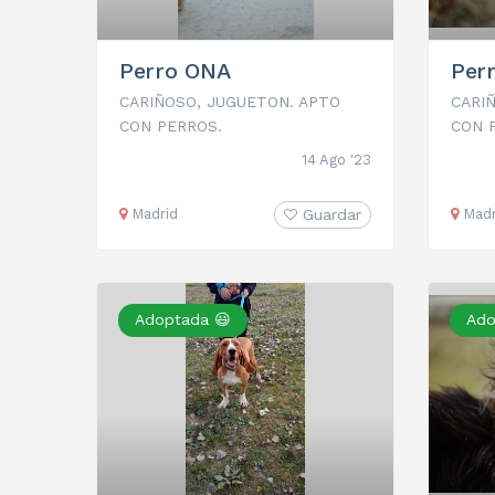
Perro ONA
Per
CARIÑOSO, JUGUETON. APTO
CARI
CON PERROS.
CON 
14 Ago '23
Madrid
Guardar
Madr
Adoptada 😃
Ado