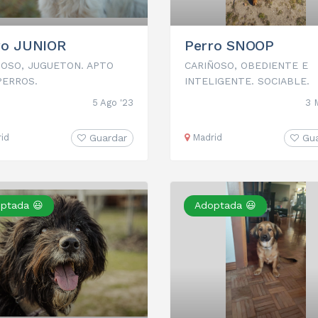
ro JUNIOR
Perro SNOOP
ÑOSO, JUGUETON. APTO
CARIÑOSO, OBEDIENTE E
PERROS.
INTELIGENTE. SOCIABLE.
5 Ago '23
3 
id
Guardar
Madrid
Gu
ptada 😃
Adoptada 😃