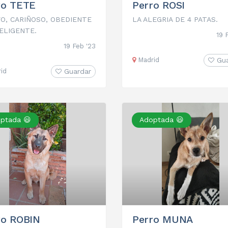
ro TETE
Perro ROSI
VO, CARIÑOSO, OBEDIENTE
LA ALEGRIA DE 4 PATAS.
ELIGENTE.
19 
19 Feb '23
Madrid
Gu
id
Guardar
ptada 😃
Adoptada 😃
ro ROBIN
Perro MUNA