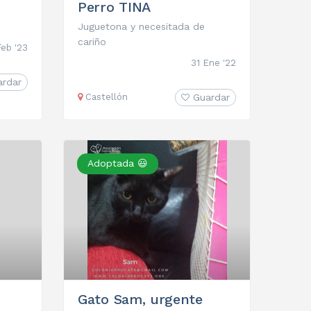
Perro TINA
Juguetona y necesitada de
cariño
Feb '23
31 Ene '22
ardar
Castellón
Guardar
Adoptada 😃
Gato Sam, urgente