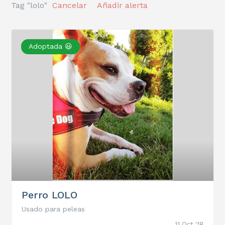
Tag "lolo"
Cancelar
Añadir alerta
Adoptada 😃
Perro LOLO
Usado para peleas
11 Oct '18