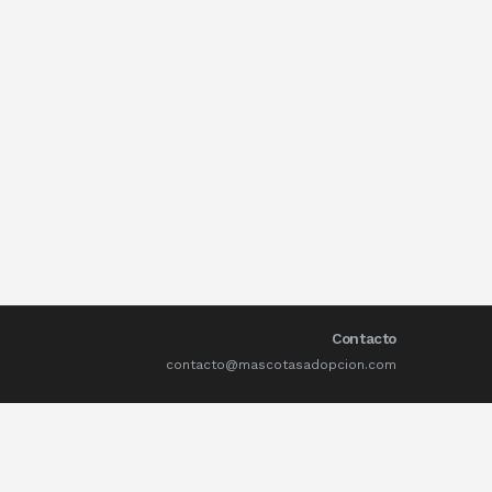
Contacto
contacto@mascotasadopcion.com