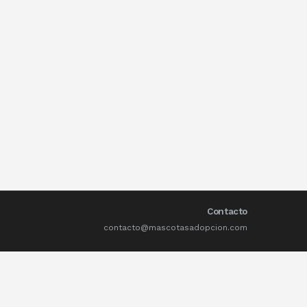
Contacto
contacto@mascotasadopcion.com