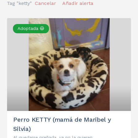
Tag "ketty"
Cancelar
Añadir alerta
Adoptada 😃
Perro KETTY (mamá de Maribel y
Silvia)
Al quedarse preñada, ya no la quieren