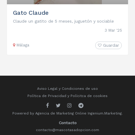
Gato Claude
Claude un gatito de 5 meses, juguetón y sociable
3 Mar '25
Málaga
Guardar
Aviso Legal y Condiciones de uso
Política de Privacidad
y
Polícitca de cookies
Powered by
Agencia de Marketing Online
Ingenium.Marketing.
Contacto
contacto@mascotasadopcion.com