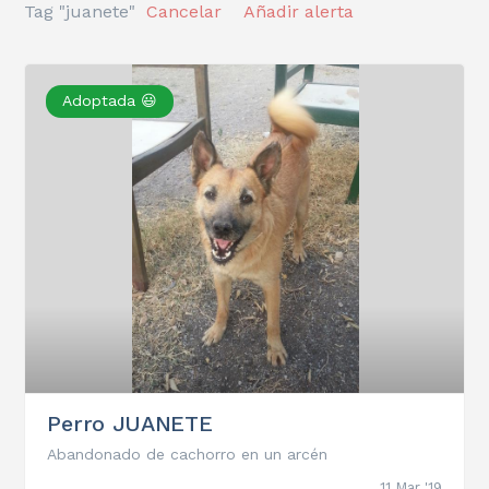
Tag "juanete"
Cancelar
Añadir alerta
Adoptada 😃
Perro JUANETE
Abandonado de cachorro en un arcén
11 Mar '19