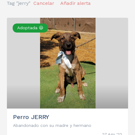
Tag "jerry"
Cancelar
Añadir alerta
Adoptada 😃
Perro JERRY
Abandonado con su madre y hermano
27 Ago '22