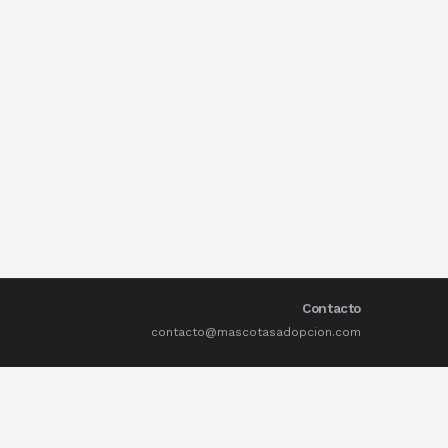
Contacto
contacto@mascotasadopcion.com