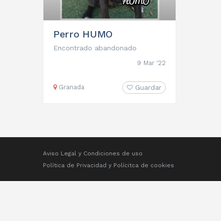
Perro HUMO
Encontrado abandonado
9 Mar '22
Granada
Guardar
Aviso Legal y Condiciones de uso
Política de Privacidad
y
Polícitca de cookies