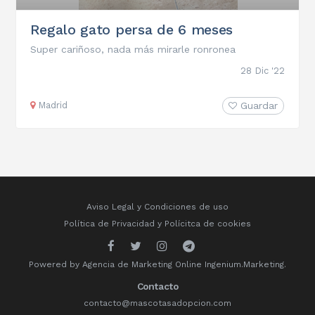
Regalo gato persa de 6 meses
Super cariñoso, nada más mirarle ronronea
28 Dic '22
Madrid
Guardar
Aviso Legal y Condiciones de uso
Política de Privacidad
y
Polícitca de cookies
Powered by
Agencia de Marketing Online
Ingenium.Marketing.
Contacto
contacto@mascotasadopcion.com