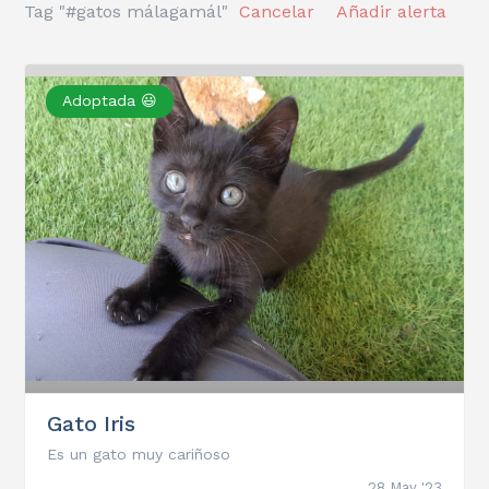
Tag "#gatos málagamál"
Cancelar
Añadir alerta
Adoptada 😃
Gato Iris
Es un gato muy cariñoso
28 May '23