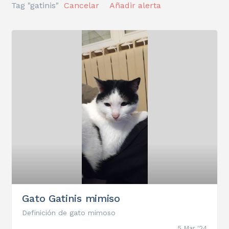
Tag "gatinis"
Cancelar
Añadir alerta
Gato Gatinis mimiso
Definición de gato mimoso
5 Mar '24