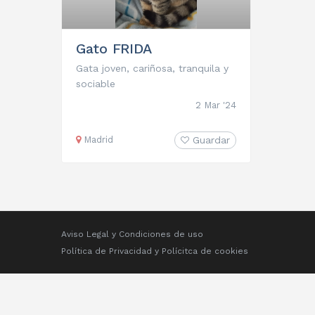
Gato FRIDA
Gata joven, cariñosa, tranquila y
sociable
2 Mar '24
Madrid
Guardar
Aviso Legal y Condiciones de uso
Política de Privacidad
y
Polícitca de cookies