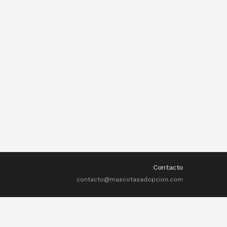
Contacto
contacto@mascotasadopcion.com