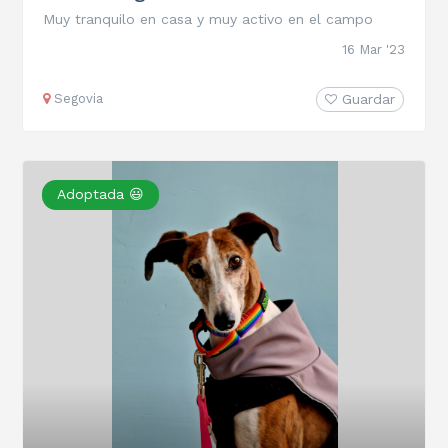
Muy tranquilo en casa y muy activo en el campo
16 Mar '23
Segovia
Guardar
Adoptada 😃