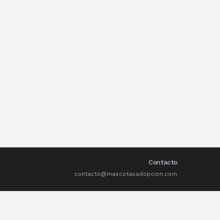
Contacto
contacto@mascotasadopcion.com