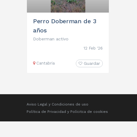
Perro Doberman de 3
años
Doberman activo
12 Feb '26
Cantabria
Guardar
Aviso Legal y Condiciones de uso
Política de Privacidad
y
Polícitca de cookies