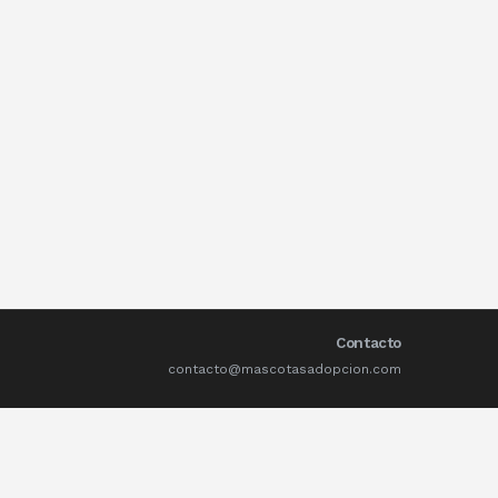
Contacto
contacto@mascotasadopcion.com