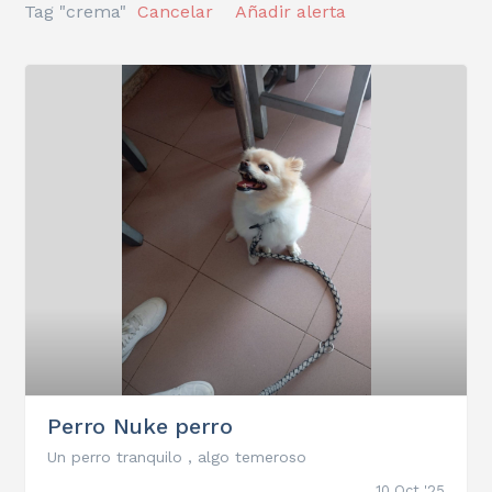
Tag "crema"
Cancelar
Añadir alerta
Perro Nuke perro
Un perro tranquilo , algo temeroso
10 Oct '25