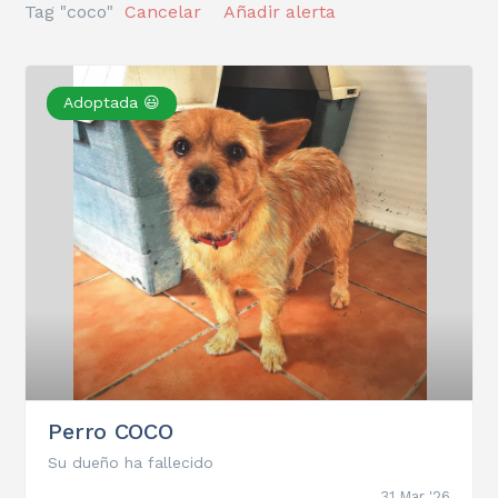
Tag "coco"
Cancelar
Añadir alerta
Adoptada 😃
Perro COCO
Su dueño ha fallecido
31 Mar '26