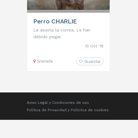
Perro CHARLIE
Le asusta la correa. Le han
debido pegar.
10 Oct '18
Granada
Guardar
Aviso Legal y Condiciones de uso
Política de Privacidad
y
Polícitca de cookies