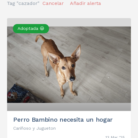
Tag "cazador"
Cancelar
Añadir alerta
Adoptada 😃
Perro Bambino necesita un hogar
Cariñoso y Jugueton
13 Mar '25