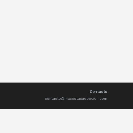
Contacto
contacto@mascotasadopcion.com