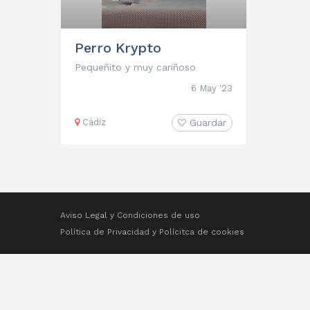
Perro Krypto
Pequeñito y muy cariñoso
6 May '23
Cádiz
Guardar
Aviso Legal y Condiciones de uso
Política de Privacidad
y
Polícitca de cookies