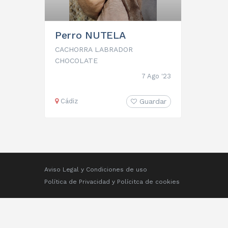
Perro NUTELA
CACHORRA LABRADOR
CHOCOLATE
7 Ago '23
Cádiz
Guardar
Aviso Legal y Condiciones de uso
Política de Privacidad
y
Polícitca de cookies