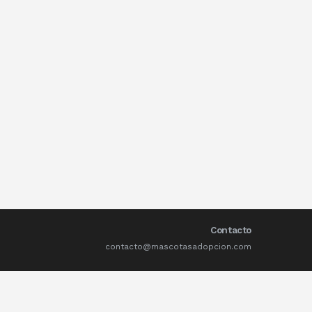
Contacto
contacto@mascotasadopcion.com