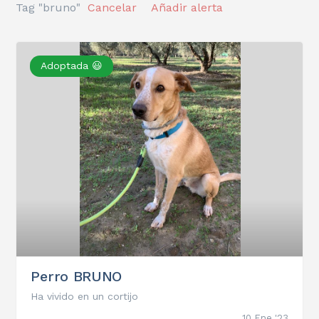
Tag "bruno"
Cancelar
Añadir alerta
Adoptada 😃
Perro BRUNO
Ha vivido en un cortijo
10 Ene '23