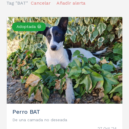
Tag "BAT"
Cancelar
Añadir alerta
Adoptada 😃
Perro BAT
De una camada no deseada
27 Oct '24