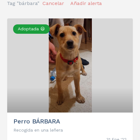
Tag "bárbara"
Cancelar
Añadir alerta
Adoptada 😃
Perro BÁRBARA
Recogida en una leñera
31 Ene '22