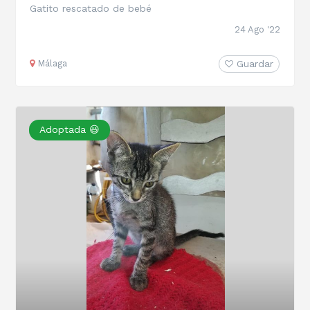
Gatito rescatado de bebé
24 Ago '22
Málaga
Guardar
Adoptada 😃