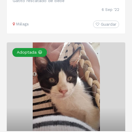
Gatito rescatado de bebé
6 Sep '22
Málaga
Guardar
Adoptada 😃