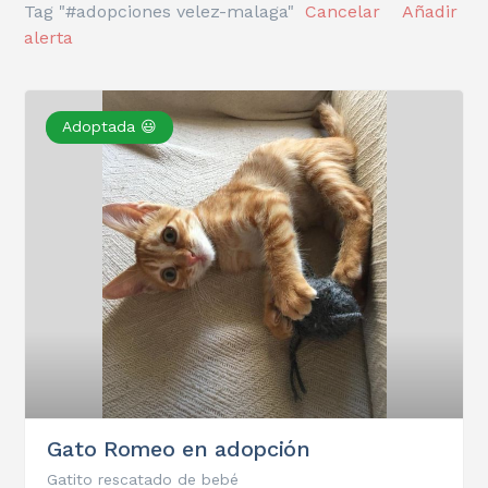
Tag "#adopciones velez-malaga"
Cancelar
Añadir
alerta
Adoptada 😃
Gato Romeo en adopción
Gatito rescatado de bebé