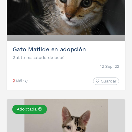
Gato Matilde en adopción
Gatito rescatado de bebé
12 Sep '22
Málaga
Guardar
Adoptada 😃