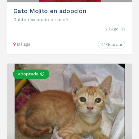
Gato Mojito en adopción
Gatito rescatado de bebé
23 Ago '22
Málaga
Guardar
Adoptada 😃