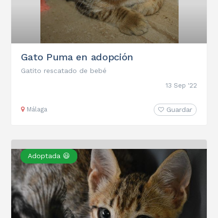
Gato Puma en adopción
Gatito rescatado de bebé
13 Sep '22
Málaga
Guardar
Adoptada 😃