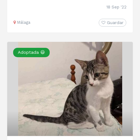
18 Sep '22
Málaga
Guardar
Adoptada 😃