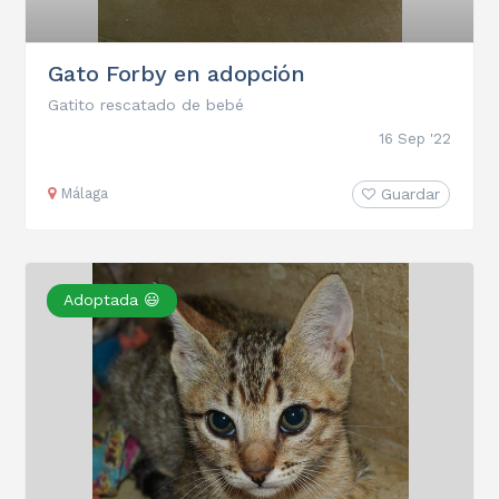
Gato Forby en adopción
Gatito rescatado de bebé
16 Sep '22
Málaga
Guardar
Adoptada 😃