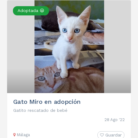
Adoptada 😃
Gato Miro en adopción
Gatito rescatado de bebé
28 Ago '22
Málaga
Guardar