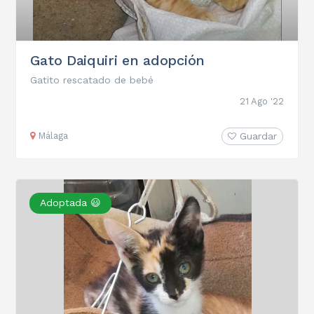
Gato Daiquiri en adopción
Gatito rescatado de bebé
21 Ago '22
Málaga
Guardar
Adoptada 😃